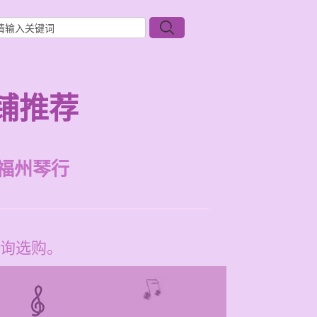
铺推荐
福州琴行
询选购。